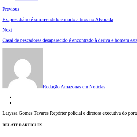
Navegação
Previous
Previous
post:
de
Ex-presidiário é surpreendido e morto a tiros no Alvorada
Post
Next
Next
post:
Casal de pescadores desaparecido é encontrado à deriva e homem esta
Redação Amazonas em Notícias
Laryssa Gomes Tavares Repórter policial e diretora executiva do por
RELATED ARTICLES