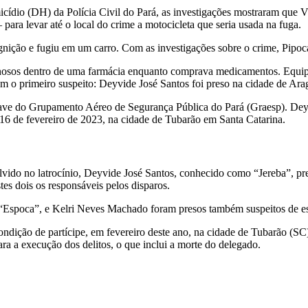
cídio (DH) da Polícia Civil do Pará, as investigações mostraram que 
 para levar até o local do crime a motocicleta que seria usada na fuga.
ignição e fugiu em um carro. Com as investigações sobre o crime, Pipoc
iminosos dentro de uma farmácia enquanto comprava medicamentos. Equipe
am o primeiro suspeito: Deyvide José Santos foi preso na cidade de Ara
ronave do Grupamento Aéreo de Segurança Pública do Pará (Graesp). Deyv
 16 de fevereiro de 2023, na cidade de Tubarão em Santa Catarina.
olvido no latrocínio, Deyvide José Santos, conhecido como “Jereba”, 
s dois os responsáveis pelos disparos.
 “Espoca”, e Kelri Neves Machado foram presos também suspeitos de es
condição de partícipe, em fevereiro deste ano, na cidade de Tubarão (S
a a execução dos delitos, o que inclui a morte do delegado.