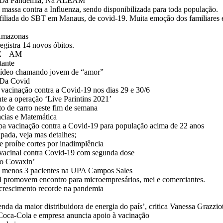
PI Da Pandemia, Na ALEAM
ssa contra a Influenza, sendo disponibilizada para toda população.
iliada do SBT em Manaus, de covid-19. Muita emoção dos familiares 
 Amazonas
egistra 14 novos óbitos.
E – AM
tante
 vídeo chamando jovem de “amor”
 Da Covid
 vacinação contra a Covid-19 nos dias 29 e 30/6
te a operação ‘Live Parintins 2021’
rto de carro neste fim de semana
ências e Matemática
pa vacinação contra a Covid-19 para população acima de 22 anos
pada, veja mas detalhes;
 proíbe cortes por inadimplência
acinal contra Covid-19 com segunda dose
so Covaxin’
lo menos 3 pacientes na UPA Campos Sales
movem encontro para microempresários, mei e comerciantes.
m crescimento recorde na pandemia
nda da maior distribuidora de energia do país’, critica Vanessa Grazzio
 Coca-Cola e empresa anuncia apoio à vacinação