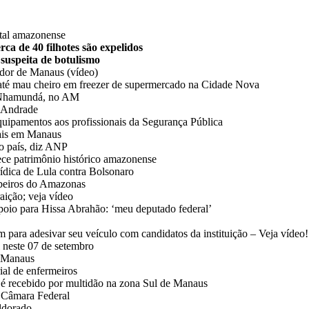
ital amazonense
ca de 40 filhotes são expelidos
 suspeita de botulismo
ador de Manaus (vídeo)
até mau cheiro em freezer de supermercado na Cidade Nova
de Nhamundá, no AM
y Andrade
quipamentos aos profissionais da Segurança Pública
tais em Manaus
no país, diz ANP
ece patrimônio histórico amazonense
rídica de Lula contra Bolsonaro
beiros do Amazonas
aição; veja vídeo
poio para Hissa Abrahão: ‘meu deputado federal’
para adesivar seu veículo com candidatos da instituição – Veja vídeo!
l neste 07 de setembro
e Manaus
ial de enfermeiros
é recebido por multidão na zona Sul de Manaus
à Câmara Federal
Eldorado