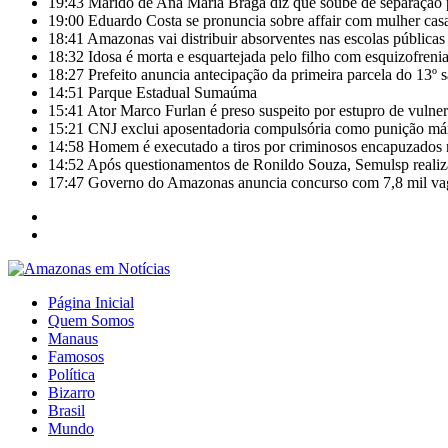
19:43
Marido de Ana Maria Braga diz que soube de separação 
19:00
Eduardo Costa se pronuncia sobre affair com mulher casa
18:41
Amazonas vai distribuir absorventes nas escolas públicas
18:32
Idosa é morta e esquartejada pelo filho com esquizofrenia
18:27
Prefeito anuncia antecipação da primeira parcela do 13º 
14:51
Parque Estadual Sumaúma
15:41
Ator Marco Furlan é preso suspeito por estupro de vulne
15:21
CNJ exclui aposentadoria compulsória como punição máx
14:58
Homem é executado a tiros por criminosos encapuzados 
14:52
Após questionamentos de Ronildo Souza, Semulsp realiz
17:47
Governo do Amazonas anuncia concurso com 7,8 mil vaga
Página Inicial
Quem Somos
Manaus
Famosos
Política
Bizarro
Brasil
Mundo