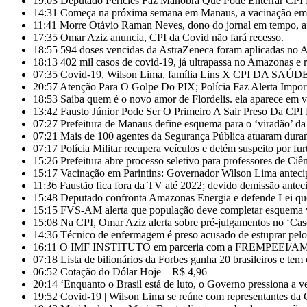
19:03
Deputado Péricles Faz Manobra Que Pode Enterrar C
14:31
Começa na próxima semana em Manaus, a vacinação em ma
11:41
Morre Otávio Raman Neves, dono do jornal em tempo, af
17:35
Omar Aziz anuncia, CPI da Covid não fará recesso.
18:55
594 doses vencidas da AstraZeneca foram aplicadas no
18:13
402 mil casos de covid-19, já ultrapassa no Amazonas e r
07:35
Covid-19, Wilson Lima, família Lins X CPI DA SAÚD
20:57
Atenção Para O Golpe Do PIX; Polícia Faz Alerta Impor
18:53
Saiba quem é o novo amor de Flordelis. ela aparece em
13:42
Fausto Júnior Pode Ser O Primeiro A Sair Preso Da CPI
07:27
Prefeitura de Manaus define esquema para o ‘viradão’ da
07:21
Mais de 100 agentes da Segurança Pública atuaram duran
07:17
Polícia Militar recupera veículos e detém suspeito por fu
15:26
Prefeitura abre processo seletivo para professores de Ci
15:17
Vacinação em Parintins: Governador Wilson Lima anteci
11:36
Faustão fica fora da TV até 2022; devido demissão anteci
15:48
Deputado confronta Amazonas Energia e defende Lei que
15:15
FVS-AM alerta que população deve completar esquema v
15:08
Na CPI, Omar Aziz alerta sobre pré-julgamentos no ‘Ca
14:36
Técnico de enfermagem é preso acusado de estuprar pe
16:11
O IMF INSTITUTO em parceria com a FREMPEEI/AM pro
07:18
Lista de bilionários da Forbes ganha 20 brasileiros e te
06:52
Cotação do Dólar Hoje – R$ 4,96
20:14
‘Enquanto o Brasil está de luto, o Governo pressiona a ve
19:52
Covid-19 | Wilson Lima se reúne com representantes da