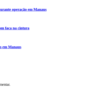
 durante operação em Manaus
om faca na cintura
do em Manaus
mentar.