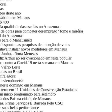
oral
nas
bro deste ano
e sábado em Manaus
R$ 400
 da qualidade das escolas no Amazonas
 de obras para combater desemprego? fome e miséria
al do Amazonas
ços para o Manausmed
esponta nas pesquisas de intenção de votos
ntava instalar novos medidores em Manaus
e Junho, afirma Menezes
Arthur ao ser ovacionado em festa popular
ina contra a Covid-19 nesta semana em Manaus
Viário Leste
adas no Brasil
fira agora:
Sievierodonetsk
m neste domingo em Manaus
da terra em 11 Unidades de Conservação Estaduais
em inicio programado para setembro
a dos Pais na cidade de Manaus.
, Prime Serviços É Barrada Pelo CSC
m suas belas performance