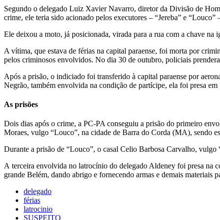
Segundo o delegado Luiz Xavier Navarro, diretor da Divisão de Homi
crime, ele teria sido acionado pelos executores – “Jereba” e “Louco” –
Ele deixou a moto, já posicionada, virada para a rua com a chave na 
A vítima, que estava de férias na capital paraense, foi morta por cr
pelos criminosos envolvidos. No dia 30 de outubro, policiais prender
Após a prisão, o indiciado foi transferido à capital paraense por ae
Negrão, também envolvida na condição de partícipe, ela foi presa em
As prisões
Dois dias após o crime, a PC-PA conseguiu a prisão do primeiro env
Moraes, vulgo “Louco”, na cidade de Barra do Corda (MA), sendo este
Durante a prisão de “Louco”, o casal Celio Barbosa Carvalho, vulgo
A terceira envolvida no latrocínio do delegado Aldeney foi presa na 
grande Belém, dando abrigo e fornecendo armas e demais materiais par
delegado
férias
latrocinio
SUSPEITO