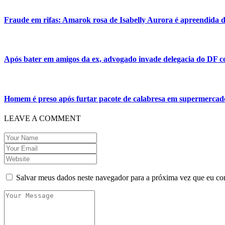
Fraude em rifas: Amarok rosa de Isabelly Aurora é apreendida
Após bater em amigos da ex, advogado invade delegacia do DF c
Homem é preso após furtar pacote de calabresa em supermerca
LEAVE A COMMENT
Salvar meus dados neste navegador para a próxima vez que eu co