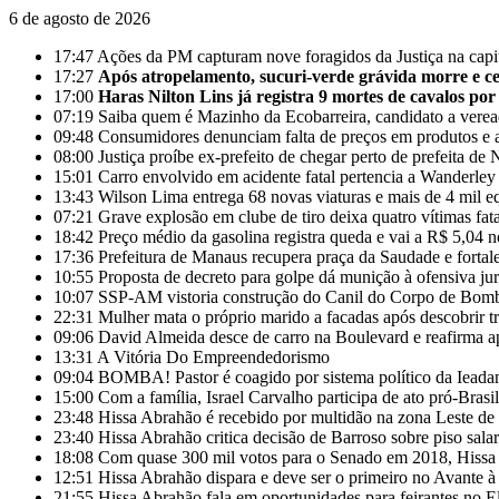
6 de agosto de 2026
17:47
Ações da PM capturam nove foragidos da Justiça na cap
17:27
Após atropelamento, sucuri-verde grávida morre e cer
17:00
Haras Nilton Lins já registra 9 mortes de cavalos por
07:19
Saiba quem é Mazinho da Ecobarreira, candidato a vere
09:48
Consumidores denunciam falta de preços em produtos e 
08:00
Justiça proíbe ex-prefeito de chegar perto de prefeita 
15:01
Carro envolvido em acidente fatal pertencia a Wanderle
13:43
Wilson Lima entrega 68 novas viaturas e mais de 4 mil e
07:21
Grave explosão em clube de tiro deixa quatro vítimas fa
18:42
Preço médio da gasolina registra queda e vai a R$ 5,04 
17:36
Prefeitura de Manaus recupera praça da Saudade e fortal
10:55
Proposta de decreto para golpe dá munição à ofensiva ju
10:07
SSP-AM vistoria construção do Canil do Corpo de Bom
22:31
Mulher mata o próprio marido a facadas após descobrir tr
09:06
David Almeida desce de carro na Boulevard e reafirma a
13:31
A Vitória Do Empreendedorismo
09:04
BOMBA! Pastor é coagido por sistema político da Ieadam 
15:00
Com a família, Israel Carvalho participa de ato pró-Brasi
23:48
Hissa Abrahão é recebido por multidão na zona Leste d
23:40
Hissa Abrahão critica decisão de Barroso sobre piso salar
18:08
Com quase 300 mil votos para o Senado em 2018, Hissa 
12:51
Hissa Abrahão dispara e deve ser o primeiro no Avante 
21:55
Hissa Abrahão fala em oportunidades para feirantes no 