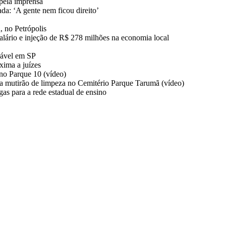
pela imprensa
da: ‘A gente nem ficou direito’
, no Petrópolis
salário e injeção de R$ 278 milhões na economia local
rável em SP
ima a juízes
no Parque 10 (vídeo)
a mutirão de limpeza no Cemitério Parque Tarumã (vídeo)
s para a rede estadual de ensino