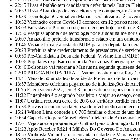
22:45
Hissa Abrahão tem candidatura deferida pela Justiça Eleit
20:33
Hissa Abrahão pede aos eleitores que compareçam às ur
10:39
Tecnologia 5G: Sinal em Manaus será ativado até novem
10:32
Vacinação contra Covid-19 acontece em 12 postos nest
18:03
Bolsistas do Prouni começam a receber hoje auxílio de 
17:50
Pesquisa aponta que tecnologia pode ajudar na melhoria
20:07
Amazonino pretende transforma o estado em um canteiro
19:46
Viviane Lima é aposta do MDB para ser deputada feder
20:23
Prefeitura abre credenciamento de prestadores de servi
00:59
Pré-Candidata a Deputada Federal, Viviane Lima(MDB) d
10:06
Populares expulsam equipe da Amazonas Energia que te
08:46
Bolsonaro vai retornar a Manaus na segunda quinzena d
22:10
PRÉ-CANDIDATURA – ‘Vamos mostrar nossa força’, diz 
14:41
Mais de 50 unidades de saúde da Prefeitura ofertam vac
13:57
Moradores celebram pagamento de indenizações do Anel 
11:55
Enem só em 2022, tem 3,3 milhões de inscrições confirm
11:32
Engenheiro é o segundo brasileiro a viajar ao espaço, con
11:07
Ucrânia recupera cerca de 20% do território perdido em 
15:39
Provas do concurso da Semsa do nível médio acontece
15:24
Wilson Lima concede a 6.705 famílias o direito de uso 
20:34
Capacitação para Conselheiros Tutelares do Amazonas t
17:01
Veja agora a programação Cultural para o domingo do Di
21:23
Após Receber R$21,4 Milhões Do Governo Do Amazonas
18:55
Violinista Victor Camilo encanta a cidade de Manaus co