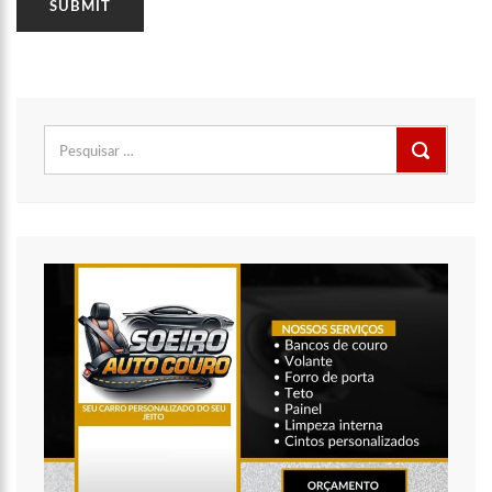
11:49
Rodoviários suspendem paralisação e ônibus circulam
normalmente em Manaus
11:44
Loja inaugurada há pouco mais de dois meses é destruída
por incêndio de grandes proporções no bairro Colônia Terra Nova
(vídeo)
11:37
Ronildo Souza questiona Renato Júnior sobre instalação de
Pesquisar
radares e cobra transparência na arrecadação com multas em
por:
Manaus
17:47
Ações da PM capturam nove foragidos da Justiça na capital
amazonense