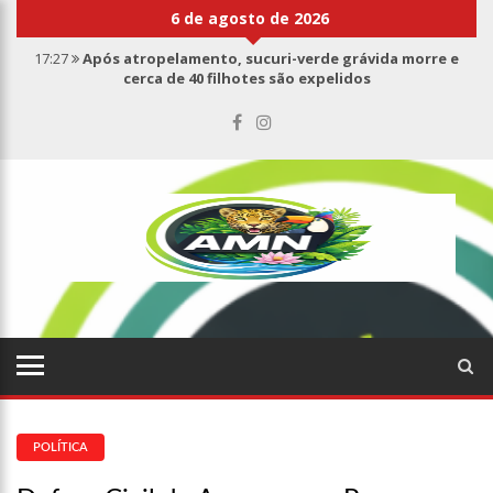
6 de agosto de 2026
17:27
Após atropelamento, sucuri-verde grávida morre e
cerca de 40 filhotes são expelidos
17:00
Haras Nilton Lins já registra 9 mortes de cavalos por
suspeita de botulismo
07:19
Saiba quem é Mazinho da Ecobarreira, candidato a vereador
de Manaus (vídeo)
09:48
Consumidores denunciam falta de preços em produtos e até
mau cheiro em freezer de supermercado na Cidade Nova
08:00
Justiça proíbe ex-prefeito de chegar perto de prefeita de
Nhamundá, no AM
15:01
Carro envolvido em acidente fatal pertencia a Wanderley
Andrade
13:43
Wilson Lima entrega 68 novas viaturas e mais de 4 mil
equipamentos aos profissionais da Segurança Pública
07:21
Grave explosão em clube de tiro deixa quatro vítimas fatais
em Manaus
POLÍTICA
18:42
Preço médio da gasolina registra queda e vai a R$ 5,04 no
país, diz ANP