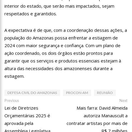
11:07
Ucrânia recupera cerca de 20% do território perdido em
interior do estado, que serão mais impactados, sejam
Sievierodonetsk
respeitados e garantidos.
15:39
Provas do concurso da Semsa do nível médio acontecem
neste domingo em Manaus
A expectativa é de que, com a coordenação dessas ações, a
15:24
Wilson Lima concede a 6.705 famílias o direito de uso da terra
em 11 Unidades de Conservação Estaduais
população do Amazonas possa enfrentar a estiagem de
20:34
Capacitação para Conselheiros Tutelares do Amazonas tem
2024 com maior segurança e confiança. Com um plano de
inicio programado para setembro
ação coordenado, os dois órgãos estão prontos para
17:01
Veja agora a programação Cultural para o domingo do Dia
garantir que os serviços e produtos essenciais estejam à
dos Pais na cidade de Manaus.
altura das necessidades dos amazonenses durante a
21:23
Após Receber R$21,4 Milhões Do Governo Do Amazonas,
estiagem.
Prime Serviços É Barrada Pelo CSC
18:55
Violinista Victor Camilo encanta a cidade de Manaus com
suas belas performance
DEFESA CIVIL DO AMAZONAS
PROCON-AM
REUNIÃO
19:03
Deputado Péricles Faz Manobra Que Pode Enterrar CPI Da
Navegação
Previous
Ne
Previous
Next
Pandemia, Na ALEAM
post:
po
Lei de Diretrizes
Mais farra: David Almeida
de
14:31
Começa na próxima semana em Manaus, a vacinação em
Orçamentárias 2025 é
autoriza Manauscult a
massa contra a Influenza, sendo disponibilizada para toda
Post
população.
aprovada pela
contratar artistas por mais de
11:41
Morre Otávio Raman Neves, dono do jornal em tempo,
afiliada do SBT em Manaus, de covid-19. Muita emoção dos
Assembleia Legislativa
R$ 7 milhões