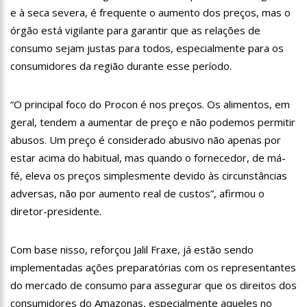
19:46
Viviane Lima é aposta do MDB para ser deputada federal do
e à seca severa, é frequente o aumento dos preços, mas o
Amazonas
órgão está vigilante para garantir que as relações de
20:23
Prefeitura abre credenciamento de prestadores de serviços
consumo sejam justas para todos, especialmente para os
para o Manausmed
consumidores da região durante esse período.
00:59
Pré-Candidata a Deputada Federal, Viviane Lima(MDB)
desponta nas pesquisas de intenção de votos
10:06
Populares expulsam equipe da Amazonas Energia que
“O principal foco do Procon é nos preços. Os alimentos, em
tentava instalar novos medidores em Manaus
geral, tendem a aumentar de preço e não podemos permitir
08:46
Bolsonaro vai retornar a Manaus na segunda quinzena de
abusos. Um preço é considerado abusivo não apenas por
Junho, afirma Menezes
estar acima do habitual, mas quando o fornecedor, de má-
22:10
PRÉ-CANDIDATURA – ‘Vamos mostrar nossa força’, diz Arthur
fé, eleva os preços simplesmente devido às circunstâncias
ao ser ovacionado em festa popular
adversas, não por aumento real de custos”, afirmou o
14:41
Mais de 50 unidades de saúde da Prefeitura ofertam vacina
contra a Covid-19 nesta semana em Manaus
diretor-presidente.
13:57
Moradores celebram pagamento de indenizações do Anel
Viário Leste
Com base nisso, reforçou Jalil Fraxe, já estão sendo
11:55
Enem só em 2022, tem 3,3 milhões de inscrições confirmadas
implementadas ações preparatórias com os representantes
no Brasil
do mercado de consumo para assegurar que os direitos dos
11:32
Engenheiro é o segundo brasileiro a viajar ao espaço, confira
agora:
consumidores do Amazonas, especialmente aqueles no