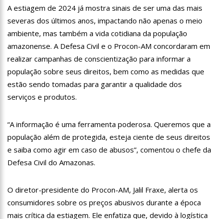
18:08
Com quase 300 mil votos para o Senado em 2018, Hissa é
A estiagem de 2024 já mostra sinais de ser uma das mais
recebido por multidão na zona Sul de Manaus
severas dos últimos anos, impactando não apenas o meio
12:51
Hissa Abrahão dispara e deve ser o primeiro no Avante à
ambiente, mas também a vida cotidiana da população
Câmara Federal
amazonense. A Defesa Civil e o Procon-AM concordaram em
21:55
Hissa Abrahão fala em oportunidades para feirantes no
realizar campanhas de conscientização para informar a
Eldorado
população sobre seus direitos, bem como as medidas que
22:45
Hissa Abrahão tem candidatura deferida pela Justiça Eleitoral
estão sendo tomadas para garantir a qualidade dos
20:33
Hissa Abrahão pede aos eleitores que compareçam às urnas
serviços e produtos.
10:39
Tecnologia 5G: Sinal em Manaus será ativado até novembro
“A informação é uma ferramenta poderosa. Queremos que a
deste ano
população além de protegida, esteja ciente de seus direitos
10:32
Vacinação contra Covid-19 acontece em 12 postos neste
sábado em Manaus
e saiba como agir em caso de abusos”, comentou o chefe da
18:03
Bolsistas do Prouni começam a receber hoje auxílio de R$
Defesa Civil do Amazonas.
400
17:50
Pesquisa aponta que tecnologia pode ajudar na melhoria da
O diretor-presidente do Procon-AM, Jalil Fraxe, alerta os
qualidade das escolas no Amazonas
consumidores sobre os preços abusivos durante a época
20:07
Amazonino pretende transforma o estado em um canteiro de
obras para combater desemprego? fome e miséria
mais crítica da estiagem. Ele enfatiza que, devido à logística