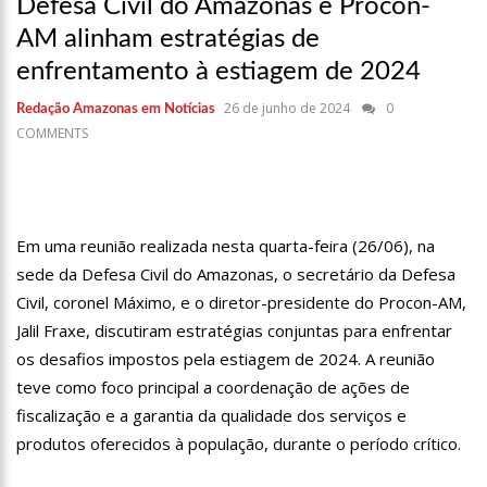
Defesa Civil do Amazonas e Procon-
17:36
Prefeitura de Manaus recupera praça da Saudade e
fortalece patrimônio histórico amazonense
AM alinham estratégias de
10:55
Proposta de decreto para golpe dá munição à ofensiva
enfrentamento à estiagem de 2024
jurídica de Lula contra Bolsonaro
10:07
SSP-AM vistoria construção do Canil do Corpo de Bombeiros
26 de junho de 2024
0
Redação Amazonas em Notícias
do Amazonas
COMMENTS
22:31
Mulher mata o próprio marido a facadas após descobrir
traição; veja vídeo
09:06
David Almeida desce de carro na Boulevard e reafirma apoio
para Hissa Abrahão: ‘meu deputado federal’
Em uma reunião realizada nesta quarta-feira (26/06), na
13:31
A Vitória Do Empreendedorismo
sede da Defesa Civil do Amazonas, o secretário da Defesa
Civil, coronel Máximo, e o diretor-presidente do Procon-AM,
09:04
BOMBA! Pastor é coagido por sistema político da Ieadam para
adesivar seu veículo com candidatos da instituição – Veja vídeo!
Jalil Fraxe, discutiram estratégias conjuntas para enfrentar
15:00
Com a família, Israel Carvalho participa de ato pró-Brasil
os desafios impostos pela estiagem de 2024. A reunião
neste 07 de setembro
teve como foco principal a coordenação de ações de
23:48
Hissa Abrahão é recebido por multidão na zona Leste de
fiscalização e a garantia da qualidade dos serviços e
Manaus
produtos oferecidos à população, durante o período crítico.
23:40
Hissa Abrahão critica decisão de Barroso sobre piso salarial
de enfermeiros