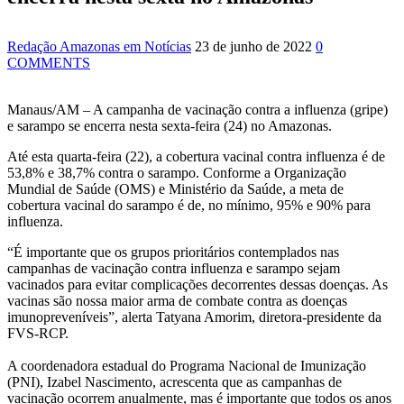
jurídica de Lula contra Bolsonaro
10:07
SSP-AM vistoria construção do Canil do Corpo de
Redação Amazonas em Notícias
23 de junho de 2022
0
Bombeiros do Amazonas
COMMENTS
22:31
Mulher mata o próprio marido a facadas após descobrir
traição; veja vídeo
09:06
David Almeida desce de carro na Boulevard e reafirma
Manaus/AM – A campanha de vacinação contra a influenza (gripe)
apoio para Hissa Abrahão: ‘meu deputado federal’
e sarampo se encerra nesta sexta-feira (24) no Amazonas.
13:31
A Vitória Do Empreendedorismo
09:04
BOMBA! Pastor é coagido por sistema político da
Até esta quarta-feira (22), a cobertura vacinal contra influenza é de
Ieadam para adesivar seu veículo com candidatos da
53,8% e 38,7% contra o sarampo. Conforme a Organização
instituição – Veja vídeo!
Mundial de Saúde (OMS) e Ministério da Saúde, a meta de
15:00
Com a família, Israel Carvalho participa de ato pró-
cobertura vacinal do sarampo é de, no mínimo, 95% e 90% para
Brasil neste 07 de setembro
influenza.
23:48
Hissa Abrahão é recebido por multidão na zona Leste
de Manaus
“É importante que os grupos prioritários contemplados nas
23:40
Hissa Abrahão critica decisão de Barroso sobre piso
campanhas de vacinação contra influenza e sarampo sejam
salarial de enfermeiros
vacinados para evitar complicações decorrentes dessas doenças. As
18:08
Com quase 300 mil votos para o Senado em 2018,
vacinas são nossa maior arma de combate contra as doenças
Hissa é recebido por multidão na zona Sul de Manaus
imunopreveníveis”, alerta Tatyana Amorim, diretora-presidente da
12:51
Hissa Abrahão dispara e deve ser o primeiro no Avante
FVS-RCP.
à Câmara Federal
21:55
Hissa Abrahão fala em oportunidades para feirantes no
A coordenadora estadual do Programa Nacional de Imunização
Eldorado
(PNI), Izabel Nascimento, acrescenta que as campanhas de
22:45
Hissa Abrahão tem candidatura deferida pela Justiça
vacinação ocorrem anualmente, mas é importante que todos os anos