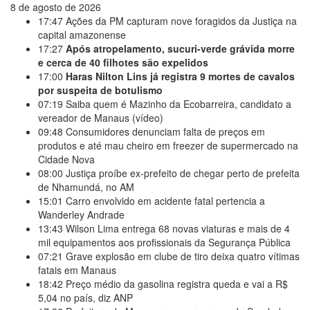
8 de agosto de 2026
17:47
Ações da PM capturam nove foragidos da Justiça na
capital amazonense
17:27
Após atropelamento, sucuri-verde grávida morre
e cerca de 40 filhotes são expelidos
17:00
Haras Nilton Lins já registra 9 mortes de cavalos
por suspeita de botulismo
07:19
Saiba quem é Mazinho da Ecobarreira, candidato a
vereador de Manaus (vídeo)
09:48
Consumidores denunciam falta de preços em
produtos e até mau cheiro em freezer de supermercado na
Cidade Nova
08:00
Justiça proíbe ex-prefeito de chegar perto de prefeita
de Nhamundá, no AM
15:01
Carro envolvido em acidente fatal pertencia a
Wanderley Andrade
13:43
Wilson Lima entrega 68 novas viaturas e mais de 4
mil equipamentos aos profissionais da Segurança Pública
07:21
Grave explosão em clube de tiro deixa quatro vítimas
fatais em Manaus
18:42
Preço médio da gasolina registra queda e vai a R$
5,04 no país, diz ANP