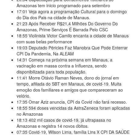
Amazonas tem inicio programado para setembro
17:01
Veja agora a programação Cultural para o domingo
do Dia dos Pais na cidade de Manaus.
21:23
Após Receber R$21,4 Milhões Do Governo Do
Amazonas, Prime Serviços É Barrada Pelo CSC
18:55
Violinista Victor Camilo encanta a cidade de Manaus
com suas belas performance
19:03
Deputado Péricles Faz Manobra Que Pode Enterrar
CPI Da Pandemia, Na ALEAM
14:31
Começa na próxima semana em Manaus, a
vacinação em massa contra a Influenza, sendo
disponibilizada para toda população.
11:41
Morre Otávio Raman Neves, dono do jornal em
tempo, afiliada do SBT em Manaus, de covid-19. Muita
emoção dos familiares e amigos que compareceram ao
velório.
17:35
Omar Aziz anuncia, CPI da Covid não fará recesso.
18:55
594 doses vencidas da AstraZeneca foram aplicadas
no Amazonas
18:13
402 mil casos de covid-19, já ultrapassa no
Amazonas e registra 14 novos óbitos.
07:35
Covid-19, Wilson Lima, família Lins X CPI DA SAÚDE