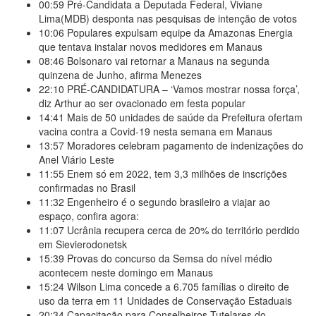
00:59
Pré-Candidata a Deputada Federal, Viviane
Lima(MDB) desponta nas pesquisas de intenção de votos
10:06
Populares expulsam equipe da Amazonas Energia
que tentava instalar novos medidores em Manaus
08:46
Bolsonaro vai retornar a Manaus na segunda
quinzena de Junho, afirma Menezes
22:10
PRÉ-CANDIDATURA – ‘Vamos mostrar nossa força’,
diz Arthur ao ser ovacionado em festa popular
14:41
Mais de 50 unidades de saúde da Prefeitura ofertam
vacina contra a Covid-19 nesta semana em Manaus
13:57
Moradores celebram pagamento de indenizações do
Anel Viário Leste
11:55
Enem só em 2022, tem 3,3 milhões de inscrições
confirmadas no Brasil
11:32
Engenheiro é o segundo brasileiro a viajar ao
espaço, confira agora:
11:07
Ucrânia recupera cerca de 20% do território perdido
em Sievierodonetsk
15:39
Provas do concurso da Semsa do nível médio
acontecem neste domingo em Manaus
15:24
Wilson Lima concede a 6.705 famílias o direito de
uso da terra em 11 Unidades de Conservação Estaduais
20:34
Capacitação para Conselheiros Tutelares do