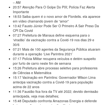
– AM
20:57
Atenção Para O Golpe Do PIX; Polícia Faz Alerta
Importante
18:53
Saiba quem é o novo amor de Flordelis. ela aparece
em vídeo chamando jovem de “amor”
13:42
Fausto Júnior Pode Ser O Primeiro A Sair Preso Da
CPI Da Covid
07:27
Prefeitura de Manaus define esquema para o
‘viradão’ da vacinação contra a Covid-19 nos dias 29 e
30/6
07:21
Mais de 100 agentes da Segurança Pública atuaram
durante a operação ‘Live Parintins 2021’
07:17
Polícia Militar recupera veículos e detém suspeito
por furto de carro neste fim de semana
15:26
Prefeitura abre processo seletivo para professores
de Ciências e Matemática
15:17
Vacinação em Parintins: Governador Wilson Lima
antecipa vacinação contra a Covid-19 para população
acima de 22 anos
11:36
Faustão fica fora da TV até 2022; devido demissão
antecipada, veja mas detalhes;
15:48
Deputado confronta Amazonas Energia e defende