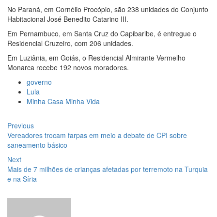
No Paraná, em Cornélio Procópio, são 238 unidades do Conjunto
Habitacional José Benedito Catarino III.
Em Pernambuco, em Santa Cruz do Capibaribe, é entregue o
Residencial Cruzeiro, com 206 unidades.
Em Luziânia, em Goiás, o Residencial Almirante Vermelho
Monarca recebe 192 novos moradores.
governo
Lula
Minha Casa Minha Vida
Navegação
Previous
Previous
post:
Vereadores trocam farpas em meio a debate de CPI sobre
de
saneamento básico
Post
Next
Next
post:
Mais de 7 milhões de crianças afetadas por terremoto na Turquia
e na Síria