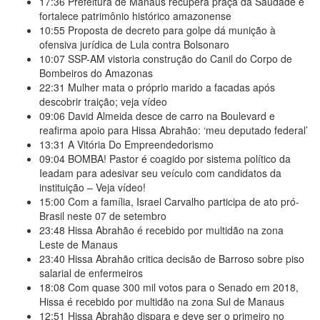
17:36
Prefeitura de Manaus recupera praça da Saudade e
fortalece patrimônio histórico amazonense
10:55
Proposta de decreto para golpe dá munição à
ofensiva jurídica de Lula contra Bolsonaro
10:07
SSP-AM vistoria construção do Canil do Corpo de
Bombeiros do Amazonas
22:31
Mulher mata o próprio marido a facadas após
descobrir traição; veja vídeo
09:06
David Almeida desce de carro na Boulevard e
reafirma apoio para Hissa Abrahão: ‘meu deputado federal’
13:31
A Vitória Do Empreendedorismo
09:04
BOMBA! Pastor é coagido por sistema político da
Ieadam para adesivar seu veículo com candidatos da
instituição – Veja vídeo!
15:00
Com a família, Israel Carvalho participa de ato pró-
Brasil neste 07 de setembro
23:48
Hissa Abrahão é recebido por multidão na zona
Leste de Manaus
23:40
Hissa Abrahão critica decisão de Barroso sobre piso
salarial de enfermeiros
18:08
Com quase 300 mil votos para o Senado em 2018,
Hissa é recebido por multidão na zona Sul de Manaus
12:51
Hissa Abrahão dispara e deve ser o primeiro no