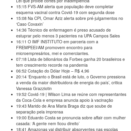
Lei que proíbe cortes por inadimplência
15:15
FVS-AM alerta que população deve completar
esquema vacinal contra Covid-19 com segunda dose
15:08
Na CPI, Omar Aziz alerta sobre pré-julgamentos no
‘Caso Covaxin’
14:36
Técnico de enfermagem é preso acusado de
estuprar pelo menos 3 pacientes na UPA Campos Sales
16:11
O IMF INSTITUTO em parceria com a
FREMPEEI/AM promovem encontro para
microempresários, mei e comerciantes.
07:18
Lista de bilionários da Forbes ganha 20 brasileiros e
tem crescimento recorde na pandemia
06:52
Cotação do Dólar Hoje – R$ 4,96
20:14
‘Enquanto o Brasil está de luto, o Governo pressiona
a venda da maior distribuidora de energia do país’, critica
Vanessa Grazziotin
19:52
Covid-19 | Wilson Lima se reúne com representantes
da Coca-Cola e empresa anuncia apoio à vacinação
19:43
Marido de Ana Maria Braga diz que soube de
separação pela imprensa
19:00
Eduardo Costa se pronuncia sobre affair com mulher
casada: ‘A gente nem ficou direito’
18:41
Amazonas vai distribuir absorventes nas escolas