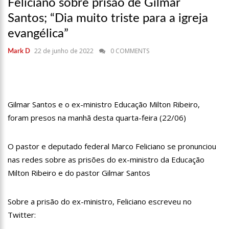
fortalece patrimônio histórico amazonense
Feliciano sobre prisão de Gilmar
10:55
Proposta de decreto para golpe dá munição à ofensiva
Santos; “Dia muito triste para a igreja
jurídica de Lula contra Bolsonaro
evangélica”
10:07
SSP-AM vistoria construção do Canil do Corpo de Bombeiros
do Amazonas
22 de junho de 2022
0 COMMENTS
Mark D
22:31
Mulher mata o próprio marido a facadas após descobrir
traição; veja vídeo
09:06
David Almeida desce de carro na Boulevard e reafirma apoio
para Hissa Abrahão: ‘meu deputado federal’
Gilmar Santos e o ex-ministro Educação Milton Ribeiro,
13:31
A Vitória Do Empreendedorismo
foram presos na manhã desta quarta-feira (22/06)
09:04
BOMBA! Pastor é coagido por sistema político da Ieadam para
adesivar seu veículo com candidatos da instituição – Veja vídeo!
O pastor e deputado federal Marco Feliciano se pronunciou
15:00
Com a família, Israel Carvalho participa de ato pró-Brasil
nas redes sobre as prisões do ex-ministro da Educação
neste 07 de setembro
Milton Ribeiro e do pastor Gilmar Santos
23:48
Hissa Abrahão é recebido por multidão na zona Leste de
Manaus
23:40
Hissa Abrahão critica decisão de Barroso sobre piso salarial
Sobre a prisão do ex-ministro, Feliciano escreveu no
de enfermeiros
Twitter:
18:08
Com quase 300 mil votos para o Senado em 2018, Hissa é