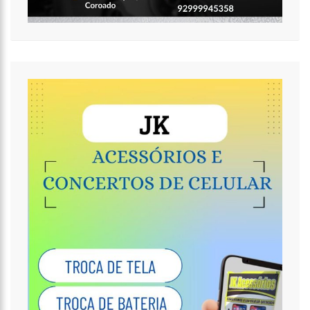
normalmente em Manaus
11:44
Loja inaugurada há pouco mais de dois meses é destruída
por incêndio de grandes proporções no bairro Colônia Terra Nova
(vídeo)
11:37
Ronildo Souza questiona Renato Júnior sobre instalação de
radares e cobra transparência na arrecadação com multas em
Manaus
17:47
Ações da PM capturam nove foragidos da Justiça na capital
amazonense
17:27
Após atropelamento, sucuri-verde grávida morre e
cerca de 40 filhotes são expelidos