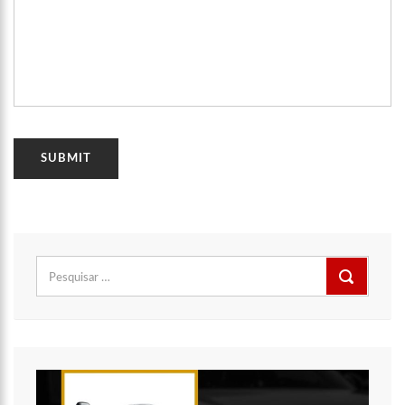
Ciências e Matemática
15:17
Vacinação em Parintins: Governador Wilson Lima antecipa
vacinação contra a Covid-19 para população acima de 22 anos
11:36
Faustão fica fora da TV até 2022; devido demissão
antecipada, veja mas detalhes;
15:48
Deputado confronta Amazonas Energia e defende Lei que
proíbe cortes por inadimplência
15:15
FVS-AM alerta que população deve completar esquema
vacinal contra Covid-19 com segunda dose
15:08
Na CPI, Omar Aziz alerta sobre pré-julgamentos no ‘Caso
Covaxin’
14:36
Técnico de enfermagem é preso acusado de estuprar pelo
menos 3 pacientes na UPA Campos Sales
Pesquisar
16:11
O IMF INSTITUTO em parceria com a FREMPEEI/AM promovem
por:
encontro para microempresários, mei e comerciantes.
07:18
Lista de bilionários da Forbes ganha 20 brasileiros e tem
crescimento recorde na pandemia
06:52
Cotação do Dólar Hoje – R$ 4,96
20:14
‘Enquanto o Brasil está de luto, o Governo pressiona a venda