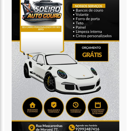
da maior distribuidora de energia do país’, critica Vanessa Grazziotin
19:52
Covid-19 | Wilson Lima se reúne com representantes da
Coca-Cola e empresa anuncia apoio à vacinação
19:43
Marido de Ana Maria Braga diz que soube de separação pela
imprensa
19:00
Eduardo Costa se pronuncia sobre affair com mulher casada:
‘A gente nem ficou direito’
18:41
Amazonas vai distribuir absorventes nas escolas públicas
18:32
Idosa é morta e esquartejada pelo filho com esquizofrenia,
no Petrópolis
18:27
Prefeito anuncia antecipação da primeira parcela do 13º
salário e injeção de R$ 278 milhões na economia local
14:51
Parque Estadual Sumaúma
12:10
Homem que abordou estudante com buquê de flores na
saída de escola é investigado pela PC-AM em Manaus (vídeo)
11:52
Barco do INSS leva atendimento previdenciário a oito
municípios do Amazonas durante o mês de agosto
11:49
Rodoviários suspendem paralisação e ônibus circulam