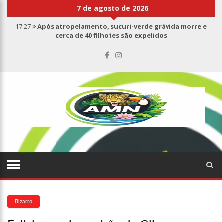
7 de agosto de 2026
17:27
Após atropelamento, sucuri-verde grávida morre e
cerca de 40 filhotes são expelidos
17:00
Haras Nilton Lins já registra 9 mortes de cavalos por
suspeita de botulismo
07:19
Saiba quem é Mazinho da Ecobarreira, candidato a vereador
de Manaus (vídeo)
09:48
Consumidores denunciam falta de preços em produtos e até
mau cheiro em freezer de supermercado na Cidade Nova
08:00
Justiça proíbe ex-prefeito de chegar perto de prefeita de
Nhamundá, no AM
15:01
Carro envolvido em acidente fatal pertencia a Wanderley
Andrade
13:43
Wilson Lima entrega 68 novas viaturas e mais de 4 mil
equipamentos aos profissionais da Segurança Pública
07:21
Grave explosão em clube de tiro deixa quatro vítimas fatais
em Manaus
18:42
Preço médio da gasolina registra queda e vai a R$ 5,04 no
país, diz ANP
Bizarro
17:36
Prefeitura de Manaus recupera praça da Saudade e