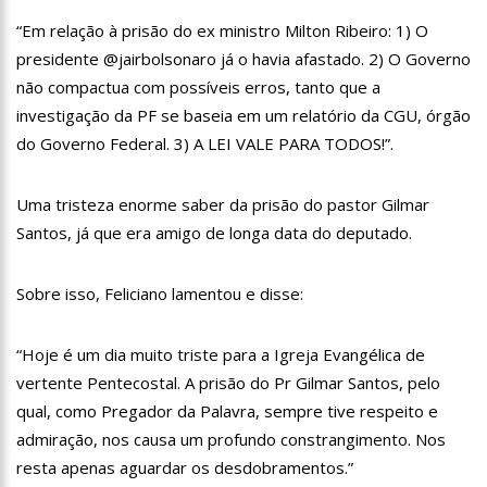
recebido por multidão na zona Sul de Manaus
“Em relação à prisão do ex ministro Milton Ribeiro: 1) O
12:51
Hissa Abrahão dispara e deve ser o primeiro no Avante à
Câmara Federal
presidente @jairbolsonaro já o havia afastado. 2) O Governo
21:55
Hissa Abrahão fala em oportunidades para feirantes no
não compactua com possíveis erros, tanto que a
Eldorado
investigação da PF se baseia em um relatório da CGU, órgão
22:45
Hissa Abrahão tem candidatura deferida pela Justiça Eleitoral
do Governo Federal. 3) A LEI VALE PARA TODOS!”.
20:33
Hissa Abrahão pede aos eleitores que compareçam às urnas
Uma tristeza enorme saber da prisão do pastor Gilmar
10:39
Tecnologia 5G: Sinal em Manaus será ativado até novembro
Santos, já que era amigo de longa data do deputado.
deste ano
10:32
Vacinação contra Covid-19 acontece em 12 postos neste
Sobre isso, Feliciano lamentou e disse:
sábado em Manaus
18:03
Bolsistas do Prouni começam a receber hoje auxílio de R$
400
“Hoje é um dia muito triste para a Igreja Evangélica de
17:50
Pesquisa aponta que tecnologia pode ajudar na melhoria da
vertente Pentecostal. A prisão do Pr Gilmar Santos, pelo
qualidade das escolas no Amazonas
qual, como Pregador da Palavra, sempre tive respeito e
20:07
Amazonino pretende transforma o estado em um canteiro de
admiração, nos causa um profundo constrangimento. Nos
obras para combater desemprego? fome e miséria
resta apenas aguardar os desdobramentos.”
19:46
Viviane Lima é aposta do MDB para ser deputada federal do