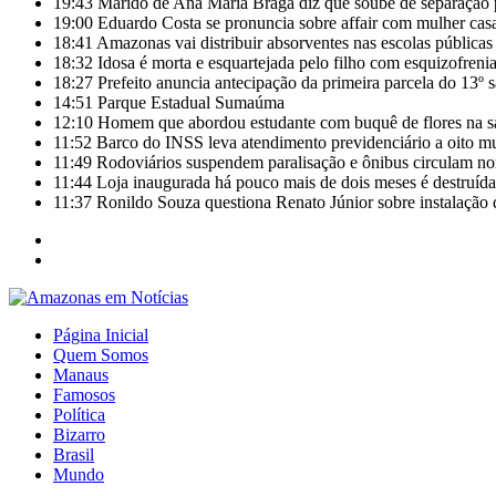
19:43
Marido de Ana Maria Braga diz que soube de separação 
19:00
Eduardo Costa se pronuncia sobre affair com mulher casa
18:41
Amazonas vai distribuir absorventes nas escolas públicas
18:32
Idosa é morta e esquartejada pelo filho com esquizofrenia
18:27
Prefeito anuncia antecipação da primeira parcela do 13º 
14:51
Parque Estadual Sumaúma
12:10
Homem que abordou estudante com buquê de flores na s
11:52
Barco do INSS leva atendimento previdenciário a oito m
11:49
Rodoviários suspendem paralisação e ônibus circulam 
11:44
Loja inaugurada há pouco mais de dois meses é destruída
11:37
Ronildo Souza questiona Renato Júnior sobre instalação
Página Inicial
Quem Somos
Manaus
Famosos
Política
Bizarro
Brasil
Mundo