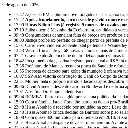
9 de agosto de 2026
17:47
Ações da PM capturam nove foragidos da Justiça na cap
17:27
Após atropelamento, sucuri-verde grávida morre e cer
17:00
Haras Nilton Lins já registra 9 mortes de cavalos por
07:19
Saiba quem é Mazinho da Ecobarreira, candidato a vere
09:48
Consumidores denunciam falta de preços em produtos e 
08:00
Justiça proíbe ex-prefeito de chegar perto de prefeita 
15:01
Carro envolvido em acidente fatal pertencia a Wanderle
13:43
Wilson Lima entrega 68 novas viaturas e mais de 4 mil e
07:21
Grave explosão em clube de tiro deixa quatro vítimas fa
18:42
Preço médio da gasolina registra queda e vai a R$ 5,04 
17:36
Prefeitura de Manaus recupera praça da Saudade e fortal
10:55
Proposta de decreto para golpe dá munição à ofensiva ju
10:07
SSP-AM vistoria construção do Canil do Corpo de Bom
22:31
Mulher mata o próprio marido a facadas após descobrir tr
09:06
David Almeida desce de carro na Boulevard e reafirma a
13:31
A Vitória Do Empreendedorismo
09:04
BOMBA! Pastor é coagido por sistema político da Ieadam 
15:00
Com a família, Israel Carvalho participa de ato pró-Brasi
23:48
Hissa Abrahão é recebido por multidão na zona Leste d
23:40
Hissa Abrahão critica decisão de Barroso sobre piso salar
18:08
Com quase 300 mil votos para o Senado em 2018, Hissa 
12:51
Hissa Abrahão dispara e deve ser o primeiro no Avante 
21:55
Hissa Abrahão fala em oportunidades para feirantes no 