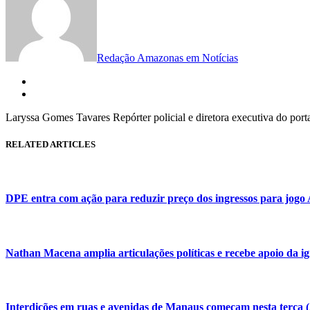
Redação Amazonas em Notícias
Laryssa Gomes Tavares Repórter policial e diretora executiva do por
RELATED ARTICLES
DPE entra com ação para reduzir preço dos ingressos para jo
Nathan Macena amplia articulações políticas e recebe apoio da 
Interdições em ruas e avenidas de Manaus começam nesta terça (