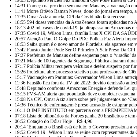
19:03
Deputado Péricles Faz Manobra Que Pode Enterrar C
14:31
Começa na próxima semana em Manaus, a vacinação em ma
11:41
Morre Otávio Raman Neves, dono do jornal em tempo, af
17:35
Omar Aziz anuncia, CPI da Covid não fará recesso.
18:55
594 doses vencidas da AstraZeneca foram aplicadas no
18:13
402 mil casos de covid-19, já ultrapassa no Amazonas e r
07:35
Covid-19, Wilson Lima, família Lins X CPI DA SAÚD
20:57
Atenção Para O Golpe Do PIX; Polícia Faz Alerta Impor
18:53
Saiba quem é o novo amor de Flordelis. ela aparece em
13:42
Fausto Júnior Pode Ser O Primeiro A Sair Preso Da CPI
07:27
Prefeitura de Manaus define esquema para o ‘viradão’ da
07:21
Mais de 100 agentes da Segurança Pública atuaram duran
07:17
Polícia Militar recupera veículos e detém suspeito por fu
15:26
Prefeitura abre processo seletivo para professores de Ci
15:17
Vacinação em Parintins: Governador Wilson Lima anteci
11:36
Faustão fica fora da TV até 2022; devido demissão anteci
15:48
Deputado confronta Amazonas Energia e defende Lei que
15:15
FVS-AM alerta que população deve completar esquema v
15:08
Na CPI, Omar Aziz alerta sobre pré-julgamentos no ‘Ca
14:36
Técnico de enfermagem é preso acusado de estuprar pe
16:11
O IMF INSTITUTO em parceria com a FREMPEEI/AM pro
07:18
Lista de bilionários da Forbes ganha 20 brasileiros e te
06:52
Cotação do Dólar Hoje – R$ 4,96
20:14
‘Enquanto o Brasil está de luto, o Governo pressiona a ve
19:52
Covid-19 | Wilson Lima se reúne com representantes da