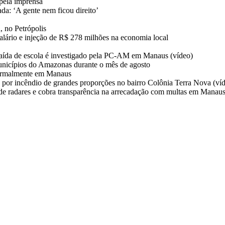
pela imprensa
da: ‘A gente nem ficou direito’
, no Petrópolis
salário e injeção de R$ 278 milhões na economia local
aída de escola é investigado pela PC-AM em Manaus (vídeo)
unicípios do Amazonas durante o mês de agosto
normalmente em Manaus
 por incêndio de grandes proporções no bairro Colônia Terra Nova (ví
 de radares e cobra transparência na arrecadação com multas em Manau