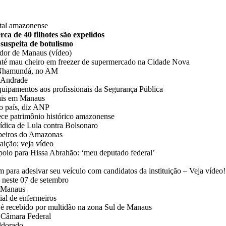
ital amazonense
ca de 40 filhotes são expelidos
 suspeita de botulismo
ador de Manaus (vídeo)
até mau cheiro em freezer de supermercado na Cidade Nova
de Nhamundá, no AM
y Andrade
quipamentos aos profissionais da Segurança Pública
tais em Manaus
no país, diz ANP
ece patrimônio histórico amazonense
rídica de Lula contra Bolsonaro
beiros do Amazonas
aição; veja vídeo
poio para Hissa Abrahão: ‘meu deputado federal’
para adesivar seu veículo com candidatos da instituição – Veja vídeo!
l neste 07 de setembro
e Manaus
ial de enfermeiros
é recebido por multidão na zona Sul de Manaus
à Câmara Federal
Eldorado