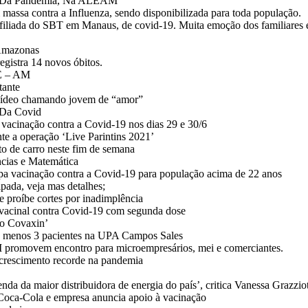
PI Da Pandemia, Na ALEAM
ssa contra a Influenza, sendo disponibilizada para toda população.
iliada do SBT em Manaus, de covid-19. Muita emoção dos familiares 
 Amazonas
egistra 14 novos óbitos.
E – AM
tante
 vídeo chamando jovem de “amor”
 Da Covid
 vacinação contra a Covid-19 nos dias 29 e 30/6
te a operação ‘Live Parintins 2021’
rto de carro neste fim de semana
ências e Matemática
pa vacinação contra a Covid-19 para população acima de 22 anos
pada, veja mas detalhes;
 proíbe cortes por inadimplência
acinal contra Covid-19 com segunda dose
so Covaxin’
lo menos 3 pacientes na UPA Campos Sales
movem encontro para microempresários, mei e comerciantes.
m crescimento recorde na pandemia
nda da maior distribuidora de energia do país’, critica Vanessa Grazzio
 Coca-Cola e empresa anuncia apoio à vacinação