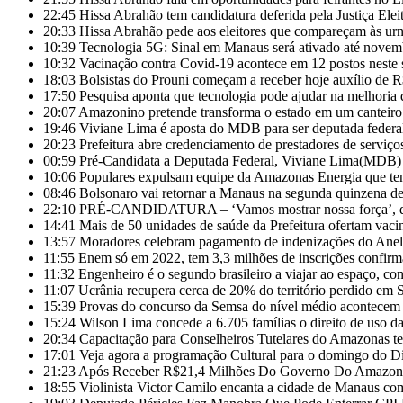
22:45
Hissa Abrahão tem candidatura deferida pela Justiça Eleit
20:33
Hissa Abrahão pede aos eleitores que compareçam às ur
10:39
Tecnologia 5G: Sinal em Manaus será ativado até novem
10:32
Vacinação contra Covid-19 acontece em 12 postos nest
18:03
Bolsistas do Prouni começam a receber hoje auxílio de 
17:50
Pesquisa aponta que tecnologia pode ajudar na melhoria
20:07
Amazonino pretende transforma o estado em um canteiro
19:46
Viviane Lima é aposta do MDB para ser deputada feder
20:23
Prefeitura abre credenciamento de prestadores de servi
00:59
Pré-Candidata a Deputada Federal, Viviane Lima(MDB) d
10:06
Populares expulsam equipe da Amazonas Energia que te
08:46
Bolsonaro vai retornar a Manaus na segunda quinzena d
22:10
PRÉ-CANDIDATURA – ‘Vamos mostrar nossa força’, diz 
14:41
Mais de 50 unidades de saúde da Prefeitura ofertam vac
13:57
Moradores celebram pagamento de indenizações do Anel 
11:55
Enem só em 2022, tem 3,3 milhões de inscrições confirm
11:32
Engenheiro é o segundo brasileiro a viajar ao espaço, con
11:07
Ucrânia recupera cerca de 20% do território perdido em 
15:39
Provas do concurso da Semsa do nível médio acontece
15:24
Wilson Lima concede a 6.705 famílias o direito de uso 
20:34
Capacitação para Conselheiros Tutelares do Amazonas t
17:01
Veja agora a programação Cultural para o domingo do Di
21:23
Após Receber R$21,4 Milhões Do Governo Do Amazonas
18:55
Violinista Victor Camilo encanta a cidade de Manaus co