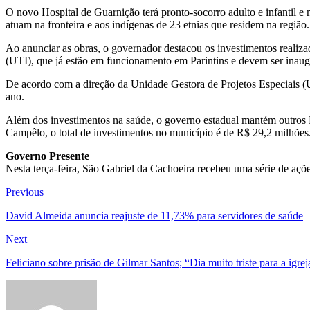
O novo Hospital de Guarnição terá pronto-socorro adulto e infantil e
atuam na fronteira e aos indígenas de 23 etnias que residem na região.
Ao anunciar as obras, o governador destacou os investimentos realizad
(UTI), que já estão em funcionamento em Parintins e devem ser inaug
De acordo com a direção da Unidade Gestora de Projetos Especiais (U
ano.
Além dos investimentos na saúde, o governo estadual mantém outros
Campêlo, o total de investimentos no município é de R$ 29,2 milhões
Governo Presente
Nesta terça-feira, São Gabriel da Cachoeira recebeu uma série de aç
Navegação
Previous
Previous
post:
de
David Almeida anuncia reajuste de 11,73% para servidores de saúde
Post
Next
Next
post:
Feliciano sobre prisão de Gilmar Santos; “Dia muito triste para a igre