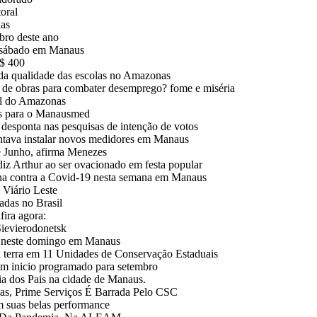
oral
nas
bro deste ano
e sábado em Manaus
R$ 400
 da qualidade das escolas no Amazonas
 de obras para combater desemprego? fome e miséria
al do Amazonas
ços para o Manausmed
esponta nas pesquisas de intenção de votos
ntava instalar novos medidores em Manaus
e Junho, afirma Menezes
Arthur ao ser ovacionado em festa popular
ina contra a Covid-19 nesta semana em Manaus
Viário Leste
adas no Brasil
fira agora:
Sievierodonetsk
m neste domingo em Manaus
da terra em 11 Unidades de Conservação Estaduais
em inicio programado para setembro
a dos Pais na cidade de Manaus.
, Prime Serviços É Barrada Pelo CSC
m suas belas performance