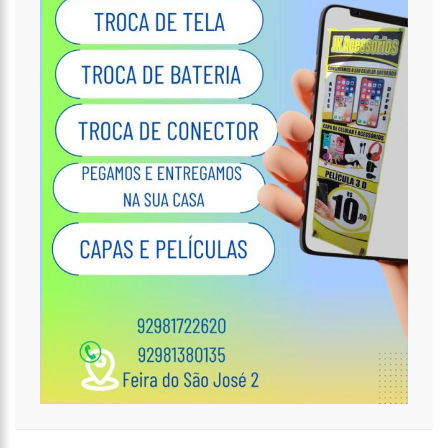
18:32
IDOSA É MORTA E ESQUARTEJADA PELO FILHO COM
ESQUIZOFRENIA, NO PETRÓPOLIS
18:27
PREFEITO ANUNCIA ANTECIPAÇÃO DA PRIMEIRA PARCELA DO 13º
SALÁRIO E INJEÇÃO DE R$ 278 MILHÕES NA ECONOMIA LOCAL
14:51
PARQUE ESTADUAL SUMAÚMA
12:10
HOMEM QUE ABORDOU ESTUDANTE COM BUQUÊ DE FLORES NA
SAÍDA DE ESCOLA É INVESTIGADO PELA PC-AM EM MANAUS (VÍDEO)
11:52
BARCO DO INSS LEVA ATENDIMENTO PREVIDENCIÁRIO A OITO
MUNICÍPIOS DO AMAZONAS DURANTE O MÊS DE AGOSTO
11:49
RODOVIÁRIOS SUSPENDEM PARALISAÇÃO E ÔNIBUS CIRCULAM
NORMALMENTE EM MANAUS
11:44
LOJA INAUGURADA HÁ POUCO MAIS DE DOIS MESES É DESTRUÍDA
POR INCÊNDIO DE GRANDES PROPORÇÕES NO BAIRRO COLÔNIA TERRA
NOVA (VÍDEO)
11:37
RONILDO SOUZA QUESTIONA RENATO JÚNIOR SOBRE
INSTALAÇÃO DE RADARES E COBRA TRANSPARÊNCIA NA ARRECADAÇÃO
COM MULTAS EM MANAUS
17:47
AÇÕES DA PM CAPTURAM NOVE FORAGIDOS DA JUSTIÇA NA
CAPITAL AMAZONENSE