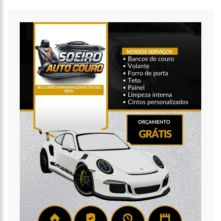
20:57
ATENÇÃO PARA O GOLPE DO PIX; POLÍCIA FAZ ALERTA
IMPORTANTE
18:53
SAIBA QUEM É O NOVO AMOR DE FLORDELIS. ELA APARECE EM
VÍDEO CHAMANDO JOVEM DE “AMOR”
13:42
FAUSTO JÚNIOR PODE SER O PRIMEIRO A SAIR PRESO DA CPI DA
COVID
07:27
PREFEITURA DE MANAUS DEFINE ESQUEMA PARA O ‘VIRADÃO’ DA
VACINAÇÃO CONTRA A COVID-19 NOS DIAS 29 E 30/6
07:21
MAIS DE 100 AGENTES DA SEGURANÇA PÚBLICA ATUARAM
DURANTE A OPERAÇÃO ‘LIVE PARINTINS 2021’
07:17
POLÍCIA MILITAR RECUPERA VEÍCULOS E DETÉM SUSPEITO POR
FURTO DE CARRO NESTE FIM DE SEMANA
15:26
PREFEITURA ABRE PROCESSO SELETIVO PARA PROFESSORES DE
CIÊNCIAS E MATEMÁTICA
15:17
VACINAÇÃO EM PARINTINS: GOVERNADOR WILSON LIMA
ANTECIPA VACINAÇÃO CONTRA A COVID-19 PARA POPULAÇÃO ACIMA DE
22 ANOS
11:36
FAUSTÃO FICA FORA DA TV ATÉ 2022; DEVIDO DEMISSÃO
ANTECIPADA, VEJA MAS DETALHES;
15:48
DEPUTADO CONFRONTA AMAZONAS ENERGIA E DEFENDE LEI QUE
PROÍBE CORTES POR INADIMPLÊNCIA