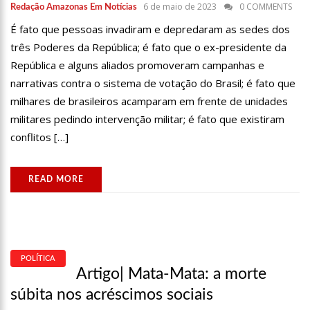
6 de maio de 2023
0 COMMENTS
00:59
PRÉ-CANDIDATA A DEPUTADA FEDERAL, VIVIANE LIMA(MDB)
Redação Amazonas Em Notícias
DESPONTA NAS PESQUISAS DE INTENÇÃO DE VOTOS
É fato que pessoas invadiram e depredaram as sedes dos
10:06
POPULARES EXPULSAM EQUIPE DA AMAZONAS ENERGIA QUE
três Poderes da República; é fato que o ex-presidente da
TENTAVA INSTALAR NOVOS MEDIDORES EM MANAUS
República e alguns aliados promoveram campanhas e
08:46
BOLSONARO VAI RETORNAR A MANAUS NA SEGUNDA QUINZENA
DE JUNHO, AFIRMA MENEZES
narrativas contra o sistema de votação do Brasil; é fato que
22:10
PRÉ-CANDIDATURA – ‘VAMOS MOSTRAR NOSSA FORÇA’, DIZ
milhares de brasileiros acamparam em frente de unidades
ARTHUR AO SER OVACIONADO EM FESTA POPULAR
militares pedindo intervenção militar; é fato que existiram
14:41
MAIS DE 50 UNIDADES DE SAÚDE DA PREFEITURA OFERTAM
VACINA CONTRA A COVID-19 NESTA SEMANA EM MANAUS
conflitos […]
13:57
MORADORES CELEBRAM PAGAMENTO DE INDENIZAÇÕES DO ANEL
VIÁRIO LESTE
READ MORE
11:55
ENEM SÓ EM 2022, TEM 3,3 MILHÕES DE INSCRIÇÕES
CONFIRMADAS NO BRASIL
11:32
ENGENHEIRO É O SEGUNDO BRASILEIRO A VIAJAR AO ESPAÇO,
CONFIRA AGORA:
11:07
UCRÂNIA RECUPERA CERCA DE 20% DO TERRITÓRIO PERDIDO EM
SIEVIERODONETSK
POLÍTICA
15:39
PROVAS DO CONCURSO DA SEMSA DO NÍVEL MÉDIO ACONTECEM
Artigo| Mata-Mata: a morte
NESTE DOMINGO EM MANAUS
súbita nos acréscimos sociais
15:24
WILSON LIMA CONCEDE A 6.705 FAMÍLIAS O DIREITO DE USO DA
TERRA EM 11 UNIDADES DE CONSERVAÇÃO ESTADUAIS