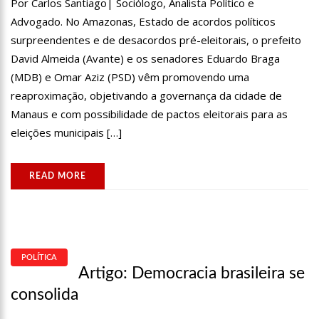
Por Carlos Santiago| Sociólogo, Analista Político e
CÂMARA FEDERAL
Advogado. No Amazonas, Estado de acordos políticos
21:55
HISSA ABRAHÃO FALA EM OPORTUNIDADES PARA FEIRANTES NO
surpreendentes e de desacordos pré-eleitorais, o prefeito
ELDORADO
David Almeida (Avante) e os senadores Eduardo Braga
22:45
HISSA ABRAHÃO TEM CANDIDATURA DEFERIDA PELA JUSTIÇA
ELEITORAL
(MDB) e Omar Aziz (PSD) vêm promovendo uma
20:33
HISSA ABRAHÃO PEDE AOS ELEITORES QUE COMPAREÇAM ÀS
reaproximação, objetivando a governança da cidade de
URNAS
Manaus e com possibilidade de pactos eleitorais para as
10:39
TECNOLOGIA 5G: SINAL EM MANAUS SERÁ ATIVADO ATÉ
NOVEMBRO DESTE ANO
eleições municipais […]
10:32
VACINAÇÃO CONTRA COVID-19 ACONTECE EM 12 POSTOS NESTE
SÁBADO EM MANAUS
18:03
BOLSISTAS DO PROUNI COMEÇAM A RECEBER HOJE AUXÍLIO DE R$
READ MORE
400
17:50
PESQUISA APONTA QUE TECNOLOGIA PODE AJUDAR NA
MELHORIA DA QUALIDADE DAS ESCOLAS NO AMAZONAS
20:07
AMAZONINO PRETENDE TRANSFORMA O ESTADO EM UM
CANTEIRO DE OBRAS PARA COMBATER DESEMPREGO? FOME E MISÉRIA
POLÍTICA
19:46
VIVIANE LIMA É APOSTA DO MDB PARA SER DEPUTADA FEDERAL
Artigo: Democracia brasileira se
DO AMAZONAS
consolida
20:23
PREFEITURA ABRE CREDENCIAMENTO DE PRESTADORES DE
SERVIÇOS PARA O MANAUSMED