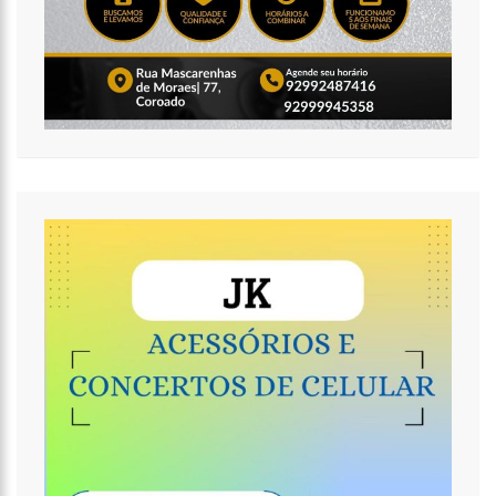
15:15
FVS-AM ALERTA QUE POPULAÇÃO DEVE COMPLETAR ESQUEMA
VACINAL CONTRA COVID-19 COM SEGUNDA DOSE
15:08
NA CPI, OMAR AZIZ ALERTA SOBRE PRÉ-JULGAMENTOS NO ‘CASO
COVAXIN’
14:36
TÉCNICO DE ENFERMAGEM É PRESO ACUSADO DE ESTUPRAR PELO
MENOS 3 PACIENTES NA UPA CAMPOS SALES
16:11
O IMF INSTITUTO EM PARCERIA COM A FREMPEEI/AM PROMOVEM
ENCONTRO PARA MICROEMPRESÁRIOS, MEI E COMERCIANTES.
07:18
LISTA DE BILIONÁRIOS DA FORBES GANHA 20 BRASILEIROS E TEM
CRESCIMENTO RECORDE NA PANDEMIA
06:52
COTAÇÃO DO DÓLAR HOJE – R$ 4,96
20:14
‘ENQUANTO O BRASIL ESTÁ DE LUTO, O GOVERNO PRESSIONA A
VENDA DA MAIOR DISTRIBUIDORA DE ENERGIA DO PAÍS’, CRITICA VANESSA
GRAZZIOTIN
19:52
COVID-19 | WILSON LIMA SE REÚNE COM REPRESENTANTES DA
COCA-COLA E EMPRESA ANUNCIA APOIO À VACINAÇÃO
19:43
MARIDO DE ANA MARIA BRAGA DIZ QUE SOUBE DE SEPARAÇÃO
PELA IMPRENSA
19:00
EDUARDO COSTA SE PRONUNCIA SOBRE AFFAIR COM MULHER
CASADA: ‘A GENTE NEM FICOU DIREITO’
18:41
AMAZONAS VAI DISTRIBUIR ABSORVENTES NAS ESCOLAS PÚBLICAS